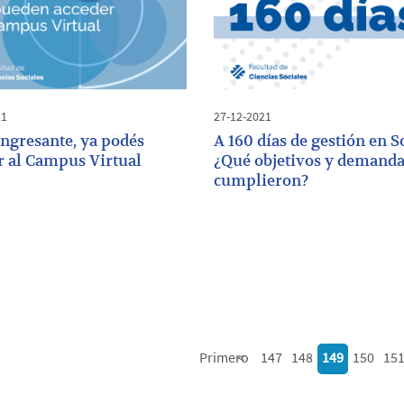
21
27-12-2021
ingresante, ya podés
A 160 días de gestión en S
r al Campus Virtual
¿Qué objetivos y demanda
cumplieron?
Primero
<
147
148
149
150
15