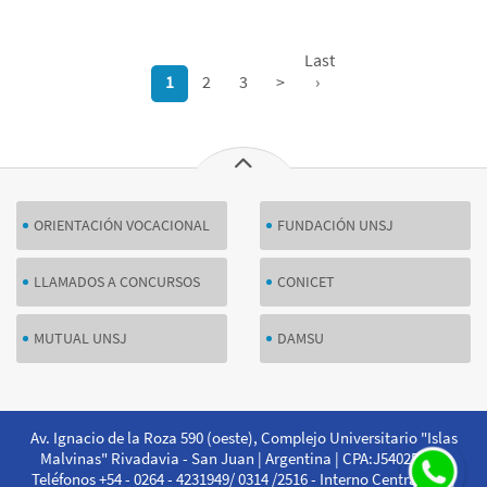
Last
1
2
3
>
›
ORIENTACIÓN VOCACIONAL
FUNDACIÓN UNSJ
LLAMADOS A CONCURSOS
CONICET
MUTUAL UNSJ
DAMSU
Av. Ignacio de la Roza 590 (oeste), Complejo Universitario "Islas
Malvinas" Rivadavia - San Juan | Argentina | CPA:J5402DCS |
Teléfonos +54 - 0264 - 4231949/ 0314 /2516 - Interno Central 201 |